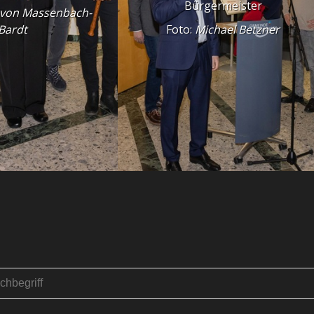
Bürgermeister
 von Massenbach-
Bardt
Foto:
Michael Betzner