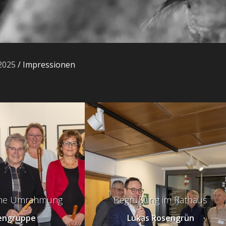
2025
/
Impressionen
che Umrahmung
Begrüßung im Rathaus
engruppe
Lukas Rosengrün