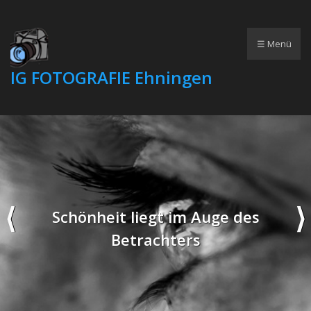
☰ Menü
IG FOTOGRAFIE Ehningen
Schönheit liegt im Auge des
Betrachters